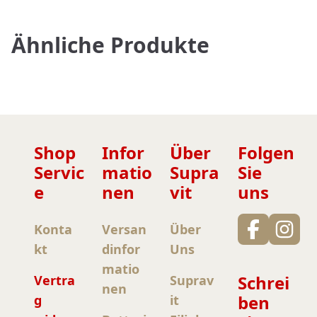
Ähnliche Produkte
Shop
Infor
Über
Folgen
Servic
matio
Supra
Sie
e
nen
vit
uns
Konta
Versan
Über
kt
dinfor
Uns
matio
Schrei
Vertra
Suprav
nen
ben
g
it