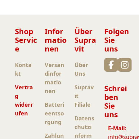
Shop
Infor
Über
Folgen
Servic
matio
Supra
Sie
e
nen
vit
uns
Konta
Versan
Über
kt
dinfor
Uns
matio
Schrei
Vertra
Suprav
nen
ben
g
it
Sie
widerr
Batteri
Filiale
uns
ufen
eentso
Datens
rgung
chutzi
E-Mail:
Zahlun
nform
info@supra