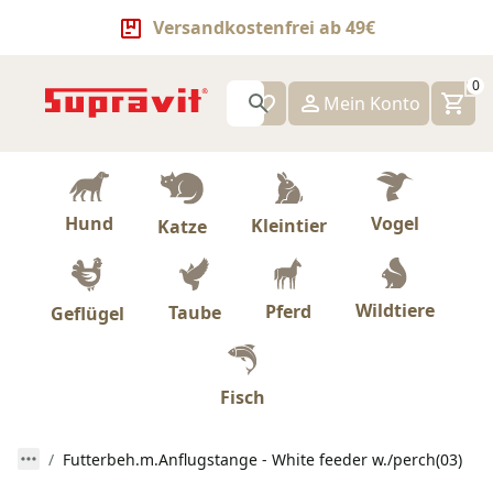
Versandkostenfrei ab 49€
0
Mein Konto
Hund
Vogel
Kleintier
Katze
Wildtiere
Pferd
Taube
Geflügel
Fisch
Futterbeh.m.Anflugstange - White feeder w./perch(03)