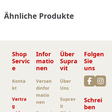
Ähnliche Produkte
Shop
Infor
Über
Folgen
Servic
matio
Supra
Sie
e
nen
vit
uns
Konta
Versan
Über
kt
dinfor
Uns
matio
Schrei
Vertra
Suprav
nen
ben
g
it