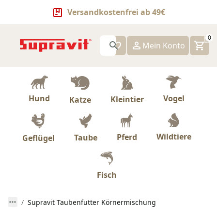
Versandkostenfrei ab 49€
0
Mein Konto
Hund
Vogel
Kleintier
Katze
Wildtiere
Pferd
Taube
Geflügel
Fisch
Supravit Taubenfutter Körnermischung