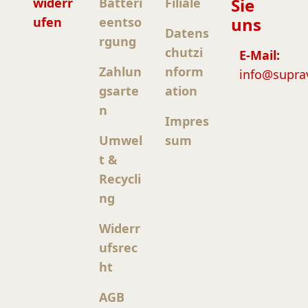
Sie
widerr
Batteri
Filiale
uns
ufen
eentso
Datens
rgung
chutzi
E-Mail:
Zahlun
nform
info@supra
gsarte
ation
n
Impres
Umwel
sum
t &
Recycli
ng
Widerr
ufsrec
ht
AGB