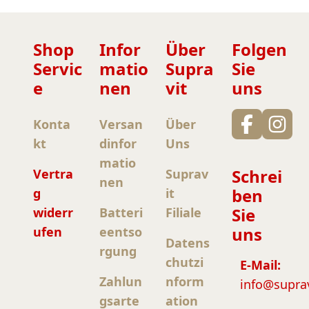
Shop
Infor
Über
Folgen
Servic
matio
Supra
Sie
e
nen
vit
uns
Konta
Versan
Über
kt
dinfor
Uns
matio
Schrei
Vertra
Suprav
nen
ben
g
it
Sie
widerr
Batteri
Filiale
uns
ufen
eentso
Datens
rgung
chutzi
E-Mail:
Zahlun
nform
info@supra
gsarte
ation