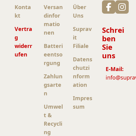
Konta
Versan
Über
kt
dinfor
Uns
matio
Schrei
Vertra
Suprav
nen
ben
g
it
Sie
widerr
Batteri
Filiale
uns
ufen
eentso
Datens
rgung
chutzi
E-Mail:
Zahlun
nform
info@supra
gsarte
ation
n
Impres
Umwel
sum
t &
Recycli
ng