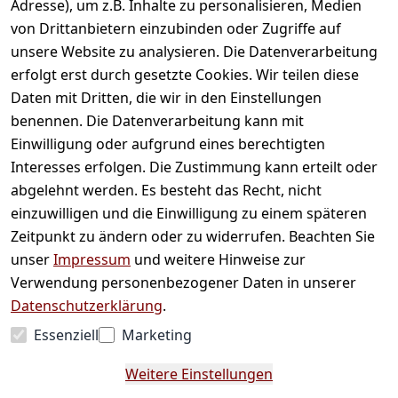
Adresse), um z.B. Inhalte zu personalisieren, Medien
Wir versenden mit
von Drittanbietern einzubinden oder Zugriffe auf
unsere Website zu analysieren. Die Datenverarbeitung
erfolgt erst durch gesetzte Cookies. Wir teilen diese
Daten mit Dritten, die wir in den Einstellungen
benennen. Die Datenverarbeitung kann mit
Einwilligung oder aufgrund eines berechtigten
Bequem und sicher bezahlen
Interesses erfolgen. Die Zustimmung kann erteilt oder
abgelehnt werden. Es besteht das Recht, nicht
einzuwilligen und die Einwilligung zu einem späteren
Zeitpunkt zu ändern oder zu widerrufen. Beachten Sie
unser
Impressum
und weitere Hinweise zur
Verwendung personenbezogener Daten in unserer
Datenschutzerklärung
.
Essenziell
Marketing
* Alle Preise inkl. gesetzl. Mehrwertsteuer zzgl.
Weitere Einstellungen
Versandkosten und ggf. Nachnahmegebühren,