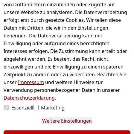
Wir versenden mit
von Drittanbietern einzubinden oder Zugriffe auf
unsere Website zu analysieren. Die Datenverarbeitung
erfolgt erst durch gesetzte Cookies. Wir teilen diese
Daten mit Dritten, die wir in den Einstellungen
benennen. Die Datenverarbeitung kann mit
Einwilligung oder aufgrund eines berechtigten
Bequem und sicher bezahlen
Interesses erfolgen. Die Zustimmung kann erteilt oder
abgelehnt werden. Es besteht das Recht, nicht
einzuwilligen und die Einwilligung zu einem späteren
Zeitpunkt zu ändern oder zu widerrufen. Beachten Sie
unser
Impressum
und weitere Hinweise zur
Verwendung personenbezogener Daten in unserer
Datenschutzerklärung
.
Essenziell
Marketing
* Alle Preise inkl. gesetzl. Mehrwertsteuer zzgl.
Weitere Einstellungen
Versandkosten und ggf. Nachnahmegebühren,
wenn nicht anders angegeben.