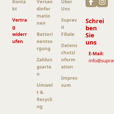
Konta
Versan
Über
kt
dinfor
Uns
matio
Schrei
Vertra
Suprav
nen
ben
g
it
Sie
widerr
Batteri
Filiale
uns
ufen
eentso
Datens
rgung
chutzi
E-Mail:
Zahlun
nform
info@supra
gsarte
ation
n
Impres
Umwel
sum
t &
Recycli
ng