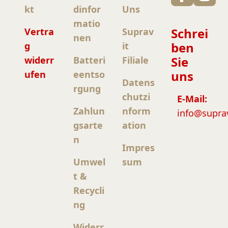
kt
dinfor
Uns
matio
Schrei
Vertra
Suprav
nen
ben
g
it
Sie
widerr
Batteri
Filiale
uns
ufen
eentso
Datens
rgung
chutzi
E-Mail:
Zahlun
nform
info@supra
gsarte
ation
n
Impres
Umwel
sum
t &
Recycli
ng
Widerr