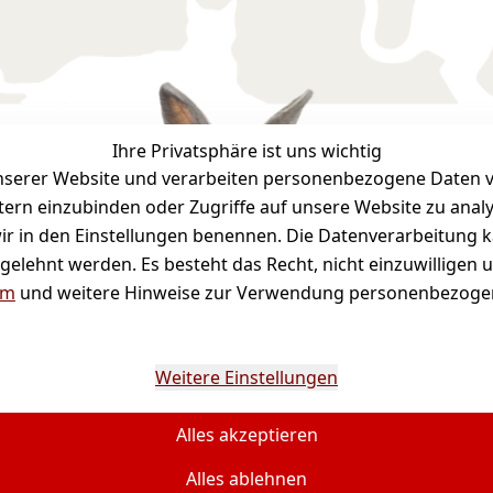
Ihre Privatsphäre ist uns wichtig
serer Website und verarbeiten personenbezogene Daten vo
Bequ
etern einzubinden oder Zugriffe auf unsere Website zu anal
e wir in den Einstellungen benennen. Die Datenverarbeitung 
gelehnt werden. Es besteht das Recht, nicht einzuwilligen 
um
und weitere Hinweise zur Verwendung personenbezogen
Weitere Einstellungen
Alles akzeptieren
wertsteuer zzgl. Versandkosten und ggf. Nachnahmegebü
Alles ablehnen