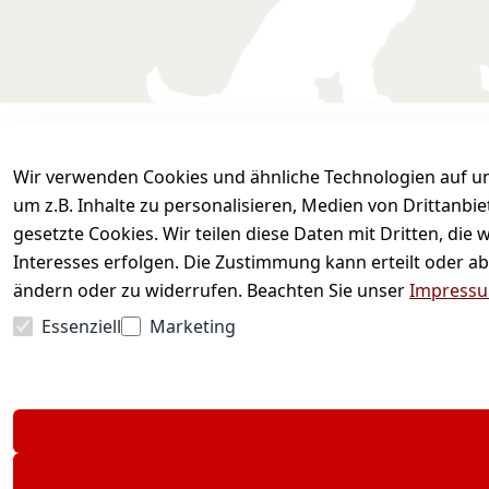
Wir verwenden Cookies und ähnliche Technologien auf un
Sicher einkaufen
Wir versenden mit
um z.B. Inhalte zu personalisieren, Medien von Drittanbi
gesetzte Cookies. Wir teilen diese Daten mit Dritten, di
Interesses erfolgen. Die Zustimmung kann erteilt oder ab
ändern oder zu widerrufen. Beachten Sie unser
Impress
Essenziell
Marketing
* Alle Preise inkl. gesetzl. Mehr