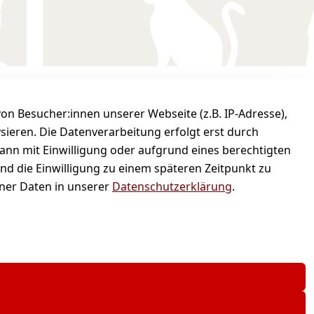
n Besucher:innen unserer Webseite (z.B. IP-Adresse),
em und sicher bezahlen
ysieren. Die Datenverarbeitung erfolgt erst durch
kann mit Einwilligung oder aufgrund eines berechtigten
und die Einwilligung zu einem späteren Zeitpunkt zu
er Daten in unserer
Datenschutzerklärung
.
hren, wenn nicht anders angegeben.