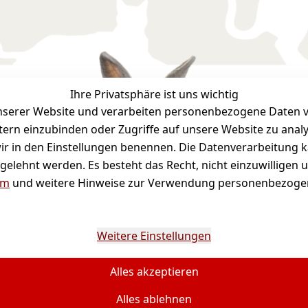
Ihre Privatsphäre ist uns wichtig
serer Website und verarbeiten personenbezogene Daten vo
Bequ
etern einzubinden oder Zugriffe auf unsere Website zu anal
e wir in den Einstellungen benennen. Die Datenverarbeitung 
gelehnt werden. Es besteht das Recht, nicht einzuwilligen 
um
und weitere Hinweise zur Verwendung personenbezogen
Weitere Einstellungen
Alles akzeptieren
wertsteuer zzgl. Versandkosten und ggf. Nachnahmegebü
Alles ablehnen