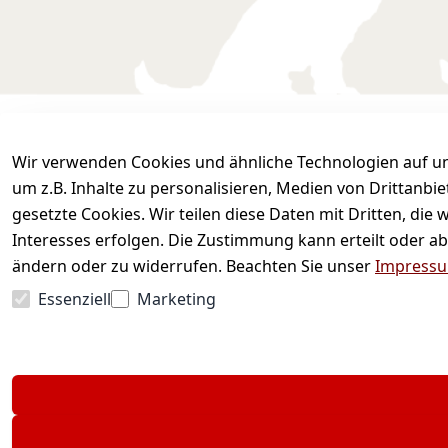
Wir verwenden Cookies und ähnliche Technologien auf un
Sicher einkaufen
Wir versenden mit
um z.B. Inhalte zu personalisieren, Medien von Drittanbi
gesetzte Cookies. Wir teilen diese Daten mit Dritten, di
Interesses erfolgen. Die Zustimmung kann erteilt oder ab
ändern oder zu widerrufen. Beachten Sie unser
Impress
Essenziell
Marketing
* Alle Preise inkl. gesetzl. Mehr