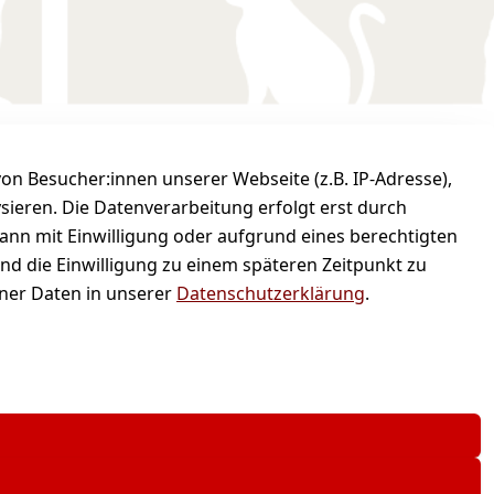
n Besucher:innen unserer Webseite (z.B. IP-Adresse),
em und sicher bezahlen
ysieren. Die Datenverarbeitung erfolgt erst durch
kann mit Einwilligung oder aufgrund eines berechtigten
und die Einwilligung zu einem späteren Zeitpunkt zu
er Daten in unserer
Datenschutzerklärung
.
hren, wenn nicht anders angegeben.