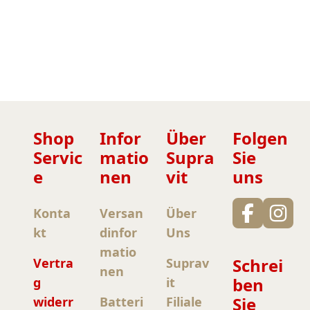
Shop
Infor
Über
Folgen
Servic
matio
Supra
Sie
e
nen
vit
uns
Konta
Versan
Über
kt
dinfor
Uns
matio
Schrei
Vertra
Suprav
nen
ben
g
it
Sie
widerr
Batteri
Filiale